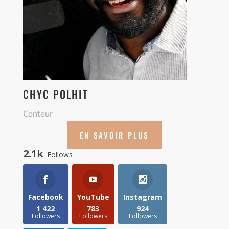
CHYC POLHIT
Conteur
EN SAVOIR PLUS
2.1k
Follows
Facebook
YouTube
Instagram
1 422
783
924
Followers
Followers
Followers