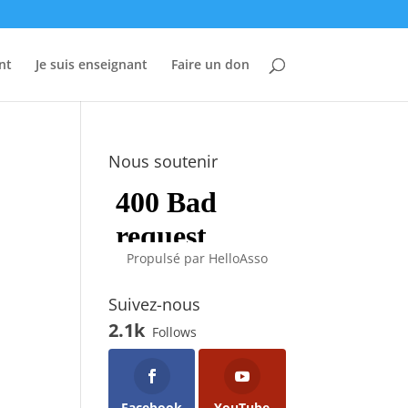
nt
Je suis enseignant
Faire un don
Nous soutenir
Propulsé par
HelloAsso
Suivez-nous
2.1k
Follows
Facebook
YouTube