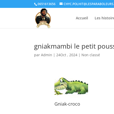
0651613656
CHYC.POLHIT@LESPARABOLEURS
Accueil
Les histoir
gniakmambi le petit pous
par
Admin
|
24Oct , 2024
|
Non classé
Gniak-croco